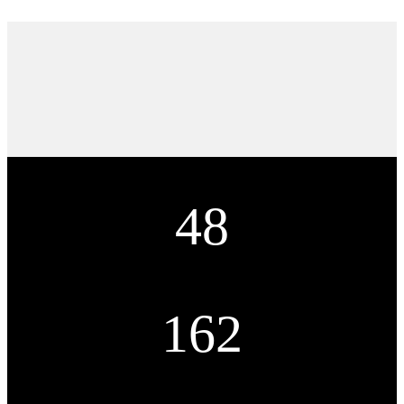
48
Condecorações
162
Vinhos produzidos