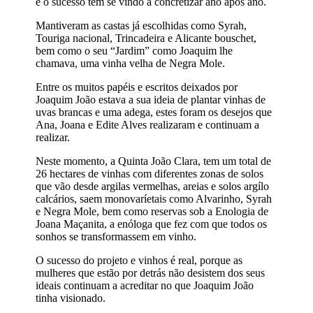
e o sucesso tem se vindo a concretizar ano após ano.
Mantiveram as castas já escolhidas como Syrah,
Touriga nacional, Trincadeira e Alicante bouschet,
bem como o seu “Jardim” como Joaquim lhe
chamava, uma vinha velha de Negra Mole.
Entre os muitos papéis e escritos deixados por
Joaquim João estava a sua ideia de plantar vinhas de
uvas brancas e uma adega, estes foram os desejos que
Ana, Joana e Edite Alves realizaram e continuam a
realizar.
Neste momento, a Quinta João Clara, tem um total de
26 hectares de vinhas com diferentes zonas de solos
que vão desde argilas vermelhas, areias e solos argílo
calcários, saem monovaríetais como Alvarinho, Syrah
e Negra Mole, bem como reservas sob a Enologia de
Joana Maçanita, a enóloga que fez com que todos os
sonhos se transformassem em vinho.
O sucesso do projeto e vinhos é real, porque as
mulheres que estão por detrás não desistem dos seus
ideais continuam a acreditar no que Joaquim João
tinha visionado.