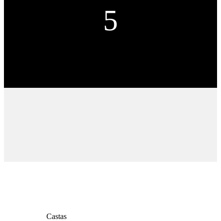
5
Castas
Castas