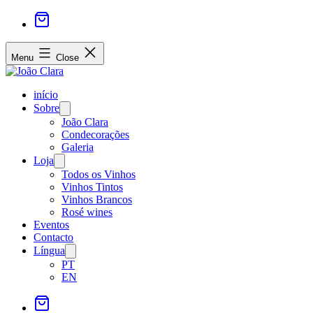
Menu
Close
início
Sobre
Open
menu
João Clara
Condecorações
Galeria
Loja
Open
menu
Todos os Vinhos
Vinhos Tintos
Vinhos Brancos
Rosé wines
Eventos
Contacto
Língua
Open
menu
PT
EN